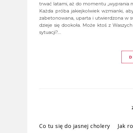
trwać latami, aż do momentu „wyprania mó
Każda próba jakiejkolwiek wzmianki, ab
zabetonowana, uparta i utwierdzona w swo
dzieje się dookoła. Może ktoś z Waszyc
sytuacji?…
D
Co tu się do jasnej cholery
Jak r