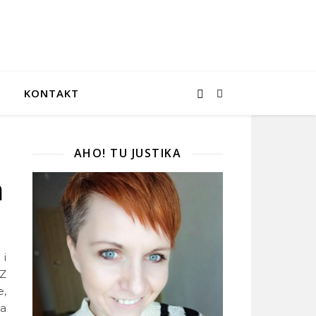
KONTAKT
AHO! TU JUSTIKA
m
 i
 Z
,
na