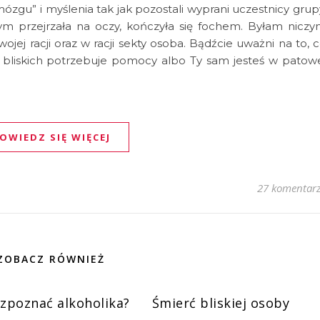
zgu” i myślenia tak jak pozostali wyprani uczestnicy grup
ym przejrzała na oczy, kończyła się fochem. Byłam nicz
jej racji oraz w racji sekty osoba. Bądźcie uważni na to, 
h bliskich potrzebuje pomocy albo Ty sam jesteś w patow
OWIEDZ SIĘ WIĘCEJ
27 komentar
ZOBACZ RÓWNIEŻ
ozpoznać alkoholika?
Śmierć bliskiej osoby