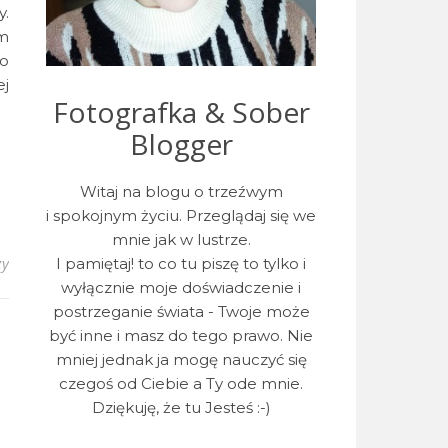
y.
ym
co
ej
Fotografka & Sober
Blogger
Witaj na blogu o trzeźwym
i spokojnym życiu. Przeglądaj się we
mnie jak w lustrze.
zy
I pamiętaj! to co tu piszę to tylko i
wyłącznie moje doświadczenie i
postrzeganie świata - Twoje może
być inne i masz do tego prawo. Nie
mniej jednak ja mogę nauczyć się
czegoś od Ciebie a Ty ode mnie.
Dziękuję, że tu Jesteś :-)