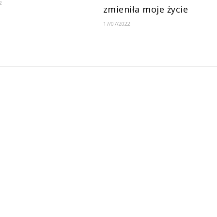
2
zmieniła moje życie
17/07/2022