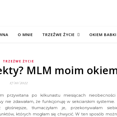
WNA
O MNIE
TRZEŹWE ŻYCIE
OKIEM BABKI
TRZEŹWE ŻYCIE
sekty? MLM moim okie
17/10/2022
am przywitana po kilkunastu miesiącach nieobecności
 nie zdawałam, że funkcjonuję w sekciarskim systemie.
 głośniejsze, tłumaczyłam je, przekonywałam siebie
punktów, których mogłam się chwycić. W ten sposób moż