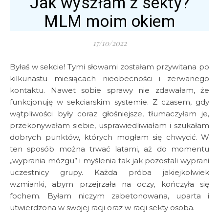
Jak wyszłam z sekty?
MLM moim okiem
17/10/2022
Byłaś w sekcie! Tymi słowami zostałam przywitana po
kilkunastu miesiącach nieobecności i zerwanego
kontaktu. Nawet sobie sprawy nie zdawałam, że
funkcjonuję w sekciarskim systemie. Z czasem, gdy
wątpliwości były coraz głośniejsze, tłumaczyłam je,
przekonywałam siebie, usprawiedliwiałam i szukałam
dobrych punktów, których mogłam się chwycić. W
ten sposób można trwać latami, aż do momentu
„wyprania mózgu” i myślenia tak jak pozostali wyprani
uczestnicy grupy. Każda próba jakiejkolwiek
wzmianki, abym przejrzała na oczy, kończyła się
fochem. Byłam niczym zabetonowana, uparta i
utwierdzona w swojej racji oraz w racji sekty osoba.