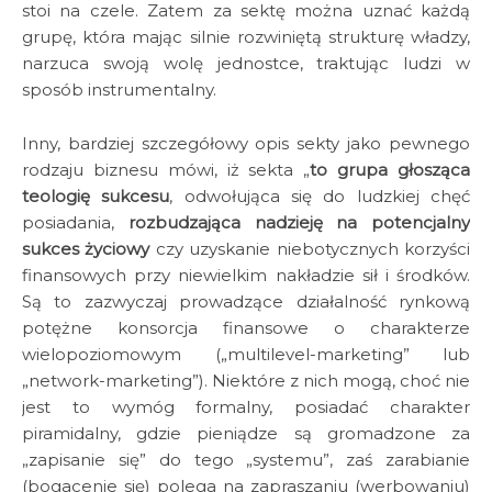
stoi na czele. Zatem za sektę można uznać każdą
grupę, która mając silnie rozwiniętą strukturę władzy,
narzuca swoją wolę jednostce, traktując ludzi w
sposób instrumentalny.
Inny, bardziej szczegółowy opis sekty jako pewnego
rodzaju biznesu mówi, iż sekta „
to grupa głosząca
teologię sukcesu
, odwołująca się do ludzkiej chęć
posiadania,
rozbudzająca nadzieję
na potencjalny
sukces życiowy
czy uzyskanie niebotycznych korzyści
finansowych przy niewielkim nakładzie sił i środków.
Są to zazwyczaj prowadzące działalność rynkową
potężne konsorcja finansowe o charakterze
wielopoziomowym („multilevel-marketing” lub
„network-marketing”). Niektóre z nich mogą, choć nie
jest to wymóg formalny, posiadać charakter
piramidalny, gdzie pieniądze są gromadzone za
„zapisanie się” do tego „systemu”, zaś zarabianie
(bogacenie się) polega na zapraszaniu (werbowaniu)