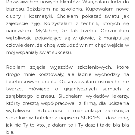
Pozyskiwałam nowych klientów. Wkręcałam ludzi do
biznesu. Jeździłam na szkolenia. Kupowałam nowe
ciuchy i kosmetyki. Chciałam pokazać światu jak
zajebiście żyję. Korzystałam z technik, których się
nauczyłam. Myślałam, że tak trzeba. Odrzucałam
wątpliwości pojawiające się w głowie, iż manipuluję
człowiekiem, że chcę wzbudzić w nim chęć wejścia w
mój wspaniały świat sukcesu.
Robiłam zdjęcia wyjazdów szkoleniowych, które
drogo mnie kosztowały, ale ładnie wychodziły na
facebokowym profilu. Obserwowałam uśmiechnięte
twarze, mówiące o gigantycznych sumach z
zarąbistego biznesu. Słuchałam wykładów lekarzy,
którzy zresztą współpracowali z firmą, dla uciszenia
wątpliwości. Sztuczność i manipulacja zamknięta
szczelnie w butelce z napisem SUKCES – dasz radę,
jak nie Ty to kto, ja dałam to i Ty dasz i takie bla bla
bla.