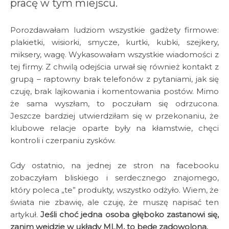
pracę w tym miejscu.
Porozdawałam ludziom wszystkie gadżety firmowe:
plakietki, wisiorki, smycze, kurtki, kubki, szejkery,
miksery, wagę. Wykasowałam wszystkie wiadomości z
tej firmy. Z chwilą odejścia urwał się również kontakt z
grupą – raptowny brak telefonów z pytaniami, jak się
czuję, brak lajkowania i komentowania postów. Mimo
że sama wyszłam, to poczułam się odrzucona.
Jeszcze bardziej utwierdziłam się w przekonaniu, że
klubowe relacje oparte były na kłamstwie, chęci
kontroli i czerpaniu zysków.
Gdy ostatnio, na jednej ze stron na facebooku
zobaczyłam bliskiego i serdecznego znajomego,
który poleca „te” produkty, wszystko odżyło. Wiem, że
świata nie zbawię, ale czuję, że muszę napisać ten
artykuł.
Jeśli choć jedna osoba głęboko zastanowi się,
zanim wejdzie w układy MLM, to będę zadowolona.