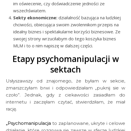
im oświecenie, czy doświadczenie jedności ze
wszechświatem.
Sekty ekonomiczne:
działalność bazująca na ludzkiej
chciwości, obiecująca swoim zwolennikom przepis na
idealny biznes i spektakularne korzyści biznesowe. Ze
swojej strony wrzuciłabym do tego koszyka biznes
MLM i to o nim napiszę w dalszej części.
Etapy psychomanipulacji w
sektach
Usłyszawszy od znajomego, że byłam w sekcie,
zmarszczyłam brwi i odpowiedziałam „puknij sie w
czoło”. Jednak, gdy z ciekawości zasiadłam do
internetu i zaczęłam czytać, stwierdziłam, że miał
rację.
„Psychomanipulacja
to zaplanowane, ukryte i celowe
działanie, które rozgrywa się zawsze w sferze ludzkiej