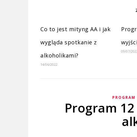
Co to jest mityng AA i jak
Prog
wygląda spotkanie z
wyjśc
09/07/202
alkoholikami?
14/06/2022
PROGRAM 
Program 12 
al