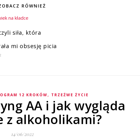
ZOBACZ RÓWNIEŻ
zyli siła, która
ała mi obsesję picia
2
,
ROGRAM 12 KROKÓW
TRZEŹWE ŻYCIE
tyng AA i jak wygląda
 z alkoholikami?
14/06/2022