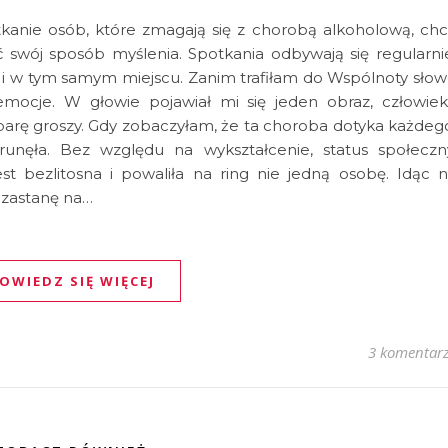
tkanie osób, które zmagają się z chorobą alkoholową, ch
ć swój sposób myślenia. Spotkania odbywają się regularni
e i w tym samym miejscu. Zanim trafiłam do Wspólnoty sło
mocje. W głowie pojawiał mi się jeden obraz, człowie
rę groszy. Gdy zobaczyłam, że ta choroba dotyka każdeg
runęła. Bez względu na wykształcenie, status społeczn
est bezlitosna i powaliła na ring nie jedną osobę. Idąc 
z zastanę na…
OWIEDZ SIĘ WIĘCEJ
3 komentar