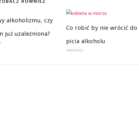
ZOBACZ RÓWNIEŻ
y alkoholizmu, czy
Co robić by nie wrócić do
m już uzależniona?
picia alkoholu
2
14/08/2023