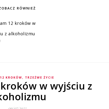
ZOBACZ RÓWNIEŻ
ram 12 kroków w
iu z alkoholizmu
2
,
12 KROKÓW
TRZEŹWE ŻYCIE
kroków w wyjściu z
koholizmu
09/07/2022