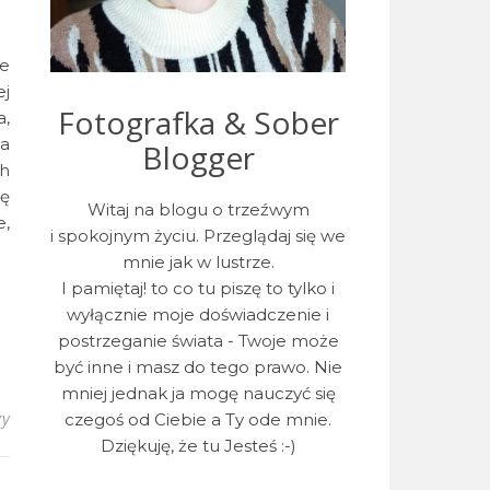
je
ej
Fotografka & Sober
a,
ga
Blogger
ch
ię
Witaj na blogu o trzeźwym
e,
i spokojnym życiu. Przeglądaj się we
mnie jak w lustrze.
I pamiętaj! to co tu piszę to tylko i
wyłącznie moje doświadczenie i
postrzeganie świata - Twoje może
być inne i masz do tego prawo. Nie
mniej jednak ja mogę nauczyć się
zy
czegoś od Ciebie a Ty ode mnie.
Dziękuję, że tu Jesteś :-)