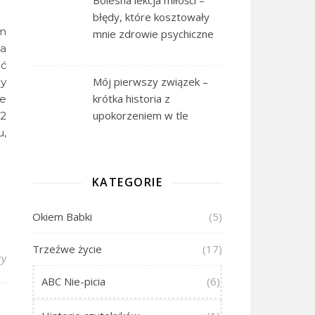
błędy, które kosztowały
em
mnie zdrowie psychiczne
la
ać
Mój pierwszy związek –
ny
krótka historia z
e
upokorzeniem w tle
12
u,
KATEGORIE
Okiem Babki
(5)
Trzeźwe życie
(17)
zy
ABC Nie-picia
(6)