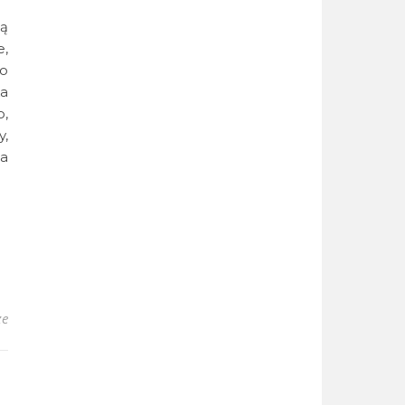
cą
e,
wo
ka
o,
y,
na
ze