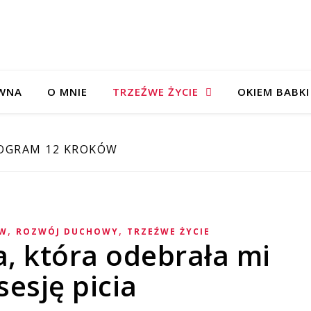
WNA
O MNIE
TRZEŹWE ŻYCIE
OKIEM BABKI
OGRAM 12 KROKÓW
,
,
ÓW
ROZWÓJ DUCHOWY
TRZEŹWE ŻYCIE
ła, która odebrała mi
sesję picia