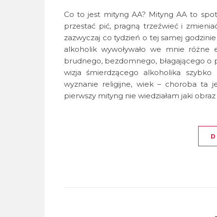
Co to jest mityng AA? Mityng AA to spo
przestać pić, pragną trzeźwieć i zmienia
zazwyczaj co tydzień o tej samej godzini
alkoholik wywoływało we mnie różne e
brudnego, bezdomnego, błagającego o pa
wizja śmierdzącego alkoholika szybko 
wyznanie religijne, wiek – choroba ta j
pierwszy mityng nie wiedziałam jaki obra
D