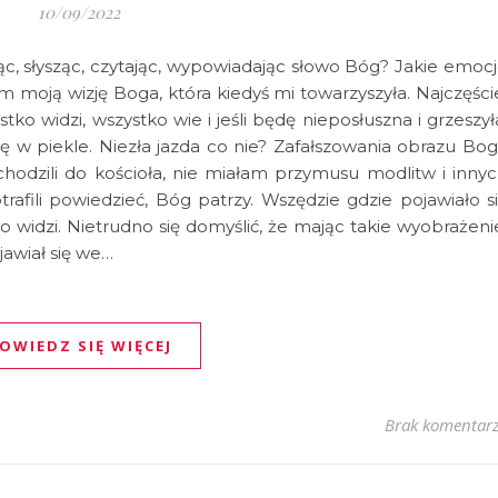
10/09/2022
c, słysząc, czytając, wypowiadając słowo Bóg? Jakie emoc
moją wizję Boga, która kiedyś mi towarzyszyła. Najczęści
ko widzi, wszystko wie i jeśli będę nieposłuszna i grzeszył
ę w piekle. Niezła jazda co nie? Zafałszowania obrazu Bo
chodzili do kościoła, nie miałam przymusu modlitw i inny
afili powiedzieć, Bóg patrzy. Wszędzie gdzie pojawiało s
 widzi. Nietrudno się domyślić, że mając takie wyobrażeni
jawiał się we…
OWIEDZ SIĘ WIĘCEJ
Brak komentar