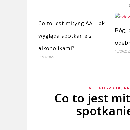
Co to jest mityng AA i jak
Bóg, c
wygląda spotkanie z
odebr
alkoholikami?
10/09/202
14/06/2022
,
ABC NIE-PICIA
P
Co to jest mi
spotkanie