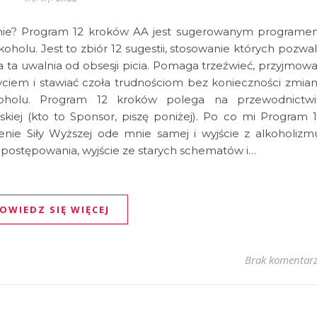
mnie? Program 12 kroków AA jest sugerowanym program
oholu. Jest to zbiór 12 sugestii, stosowanie których pozwa
ła ta uwalnia od obsesji picia. Pomaga trzeźwieć, przyjmow
ę życiem i stawiać czoła trudnościom bez konieczności zmia
koholu. Program 12 kroków polega na przewodnictwi
skiej (kto to Sponsor, piszę poniżej). Po co mi Program 
ie Siły Wyższej ode mnie samej i wyjście z alkoholizm
ostępowania, wyjście ze starych schematów i…
OWIEDZ SIĘ WIĘCEJ
Brak komentar