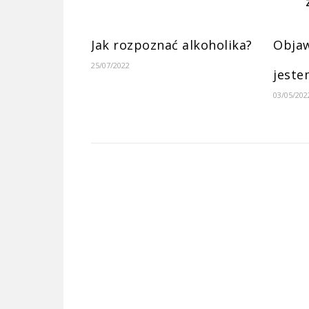
Jak rozpoznać alkoholika?
Objaw
25/07/2022
jeste
03/05/202